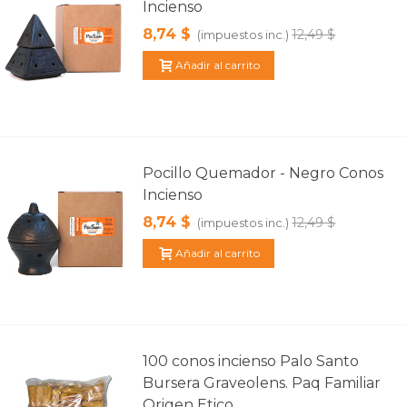
Incienso
8,74 $
12,49 $
(impuestos inc.)
Añadir al carrito
Pocillo Quemador - Negro Conos
Incienso
8,74 $
12,49 $
(impuestos inc.)
Añadir al carrito
100 conos incienso Palo Santo
Bursera Graveolens. Paq Familiar
Origen Etico