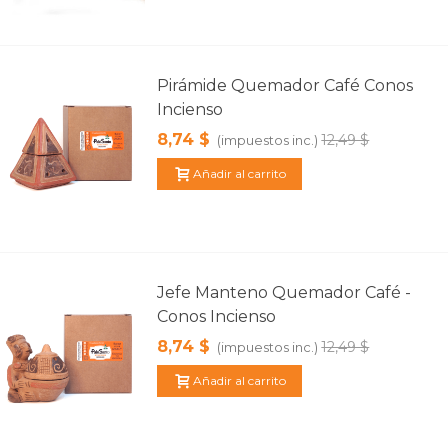
Pirámide Quemador Café Conos
Incienso
8,74 $
12,49 $
(impuestos inc.)
Añadir al carrito
Jefe Manteno Quemador Café -
Conos Incienso
8,74 $
12,49 $
(impuestos inc.)
Añadir al carrito