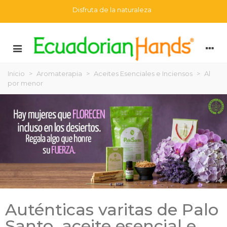
Disfruta de la naturaleza
Inicio
>
Aromaterapia
>
Aceites Esenciales e Inciensos
>
Al
por menor
Auténticas varitas de Palo
Santo, aceite esencial e