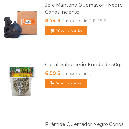
Jefe Manteno Quemador - Negro
Conos Incienso
8,74 $
12,49 $
(impuestos inc.)
Añadir al carrito
Copal. Sahumerio. Funda de 50gr.
6,99 $
(impuestos inc.)
Añadir al carrito
Pirámide Quemador Negro Conos