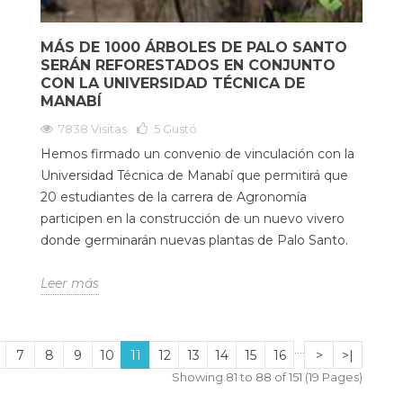
MÁS DE 1000 ÁRBOLES DE PALO SANTO
SERÁN REFORESTADOS EN CONJUNTO
CON LA UNIVERSIDAD TÉCNICA DE
MANABÍ
7838 Visitas
5
Gustó
Hemos firmado un convenio de vinculación con la
Universidad Técnica de Manabí que permitirá que
20 estudiantes de la carrera de Agronomía
participen en la construcción de un nuevo vivero
donde germinarán nuevas plantas de Palo Santo.
Leer más
....
7
8
9
10
11
12
13
14
15
16
>
>|
Showing 81 to 88 of 151 (19 Pages)