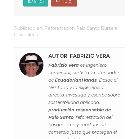
Sí
(0)
No
(0)
Publicado en:
Reforestación Palo Santo Bursera
Graveolens
AUTOR: FABRIZIO VERA
Fabrizio Vera
es ingeniero
comercial, surfista y cofundador
de
EcuadorianHands.
Desde el
territorio y la experiencia
directa, investiga y escribe sobre
sostenibilidad aplicada,
producción responsable de
Palo Santo
, reforestación del
bosque seco y modelos de
comercio justo que protegen el