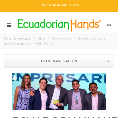
Disfruta de la naturaleza
Página principal
>
Blog
>
Vida y salud
>
Beneficios de la
aromaterapia con Palo Santo
BLOG NAVEGACIÓN