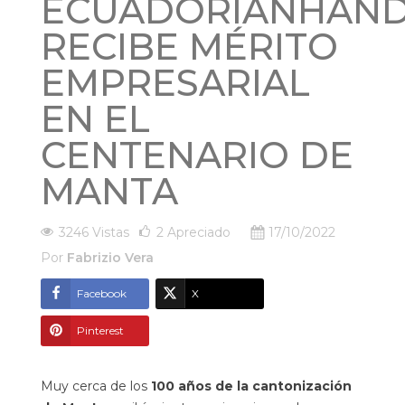
ECUADORIANHAN
RECIBE MÉRITO
EMPRESARIAL
EN EL
CENTENARIO DE
MANTA
3246 Vistas
2
Apreciado
17/10/2022
Por
Fabrizio Vera
Facebook
X
Pinterest
Muy cerca de los
100 años de la cantonización