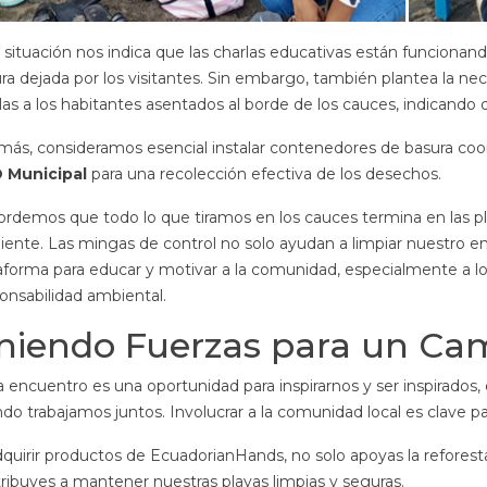
 situación nos indica que las charlas educativas están funciona
ra dejada por los visitantes. Sin embargo, también plantea la neces
las a los habitantes asentados al borde de los cauces, indicando q
ás, consideramos esencial instalar contenedores de basura coo
 Municipal
para una recolección efectiva de los desechos.
rdemos que todo lo que tiramos en los cauces termina en las 
ente. Las mingas de control no solo ayudan a limpiar nuestro 
aforma para educar y motivar a la comunidad, especialmente a los
onsabilidad ambiental.
niendo Fuerzas para un Cam
 encuentro es una oportunidad para inspirarnos y ser inspirados
do trabajamos juntos. Involucrar a la comunidad local es clave pa
dquirir productos de EcuadorianHands, no solo apoyas la reforest
ribuyes a mantener nuestras playas limpias y seguras.