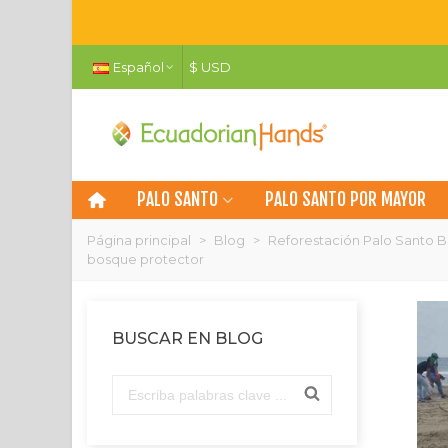
Español
$ USD
PALO SANTO
PALO SANTO POR MAYOR
Página principal
>
Blog
>
Reforestación Palo Santo B
bosque protector
BUSCAR EN BLOG