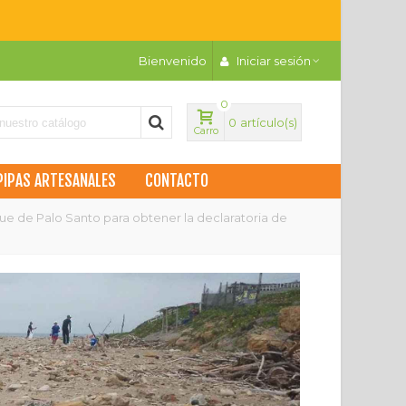
Bienvenido
Iniciar sesión
0
0
artículo(s)
Carro
PIPAS ARTESANALES
CONTACTO
ue de Palo Santo para obtener la declaratoria de