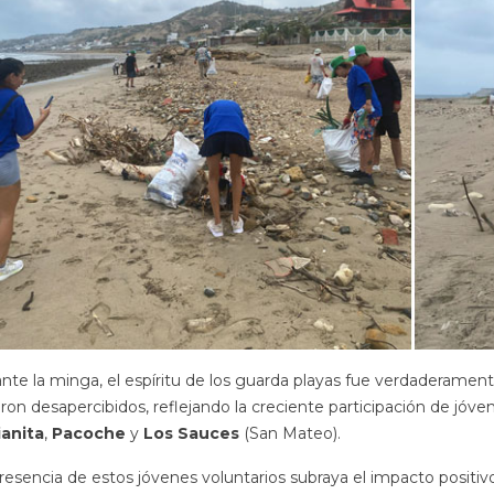
 Santo wholesale
La autenticidad requiere
la r
e equal — and
tiempo. En EcuadorianHands,
cost
 low prices are
no solo cosechamos madera;
resu
st red flag. Before...
honramos un legado natural.
que s
Conozca...
Leer
Leer más
nte la minga, el espíritu de los guarda playas fue verdaderamen
ron desapercibidos, reflejando la creciente participación de jóve
ianita
,
Pacoche
y
Los Sauces
(San Mateo).
resencia de estos jóvenes voluntarios subraya el impacto positi