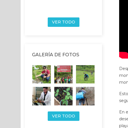
VER TODO
GALERÍA DE FOTOS
Desp
mome
mome
Esto
segu
En e
VER TODO
dese
play