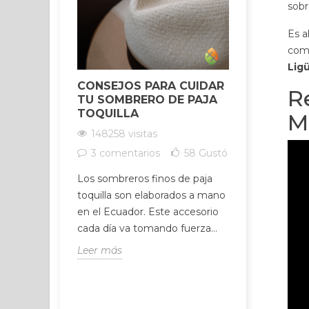
sobr
Es a
comu
Lig
CONSEJOS PARA CUIDAR
SANANDO
R
TU SOMBRERO DE PAJA
TUS CHAK
TOQUILLA
PODER DE
M
148258 visitas
147541 vis
3 comentarios
58
Gustó
1 coment
Los sombreros finos de paja
Descubre có
toquilla son elaborados a mano
tus chakras 
en el Ecuador. Este accesorio
Guía práctica
cada día va tomando fuerza...
sostenible pa
Leer más
Leer más