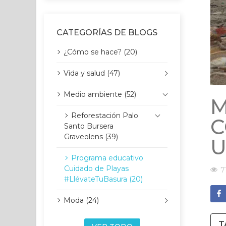
CATEGORÍAS DE BLOGS
¿Cómo se hace? (20)
Vida y salud (47)
Medio ambiente (52)
M
Reforestación Palo
C
Santo Bursera
Graveolens (39)
U
Programa educativo
Cuidado de Playas
7
#LlévateTuBasura (20)
Moda (24)
T