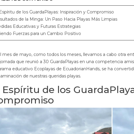
 Espíritu de los GuardaPlayas: Inspiración y Compromiso
sultados de la Minga: Un Paso Hacia Playas Más Limpias
didas Educativas y Futuras Estrategias
iendo Fuerzas para un Cambio Positivo
l mes de mayo, como todos los meses, llevamos a cabo otra ent
jornada que reunió a 30 GuardaPlayas en una competencia amistos
rama educativo Ecoplayas de EcuadorianHands, se ha convertido 
aminación de nuestras queridas playas.
l Espíritu de los GuardaPlaya
ompromiso
CHOOSE A
PALO SANTO DE ORIGEN
ECO
 PALO SANTO
ÉTICO: LA REGLA 30+2
CON
E SUPPLIER: 7
QUE DISTINGUE LA
SE
 THAT MATTER
MADERA SAGRADA
62
s
0
Gustó
1240 visitas
108
Gustó
Llev