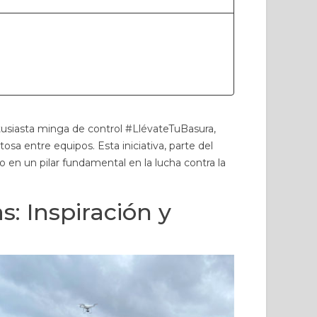
usiasta minga de control #LlévateTuBasura,
a entre equipos. Esta iniciativa, parte del
en un pilar fundamental en la lucha contra la
s: Inspiración y
PLAYAS: NOS UNE LA
EL AROMA QUE ME
CIENCIA QUE
REGRESA A CASA:
MBRAMOS
MANABÍ, MI INFANCIA Y
EL PALO SANTO
5 visitas
21
Gustó
741 visitas
30
Gustó
amos años transformando