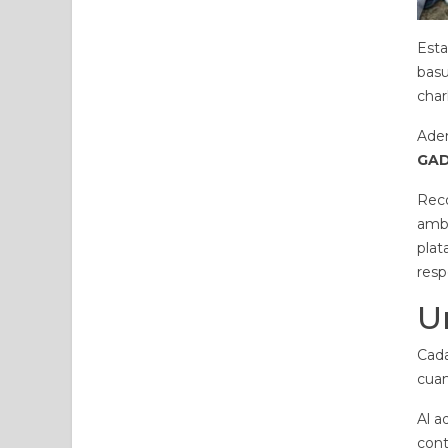
Esta
basu
char
Adem
GAD
Reco
ambi
plat
resp
U
Cada
cuan
Al a
cont