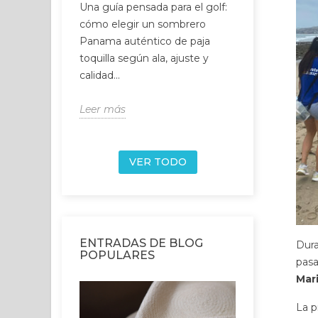
Una guía pensada para el golf:
Not all Palo
cómo elegir un sombrero
suppliers ar
Panama auténtico de paja
suspiciously
toquilla según ala, ajuste y
often the fir
calidad...
Leer más
Leer más
VER TODO
ENTRADAS DE BLOG
Dura
POPULARES
pasa
Mar
La p