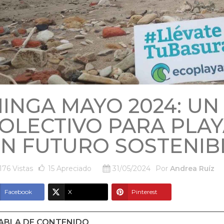
INGA MAYO 2024: UN
OLECTIVO PARA PLAY
N FUTURO SOSTENIB
176 Vistas
15
Apreciado
31/05/2024
Por
Andrea Ruíz
Facebook
X
Pinterest
ABLA DE CONTENIDO