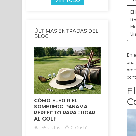
VER TODO
El
Re
Me
ÚLTIMAS ENTRADAS DEL
Un
BLOG
En e
una 
prog
cont
E
C
CÓMO ELEGIR EL
HOW TO 
SOMBRERO PANAMA
RELIABLE
PERFECTO PARA JUGAR
WHOLESAL
AL GOLF
CRITERIA
155 visitas
0
Gustó
292 visita