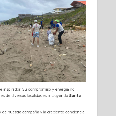
Descubre cómo el aroma del
elación entre comunidades
Palo Santo evoca los recuerdos
eras y el mar, con
más profundos de la infancia
ltados concretos: jóvenes
en Manabí: el horno de leña,...
e...
Leer más
 más
te inspirador. Su compromiso y energía no
nes de diversas localidades, incluyendo
Santa
vo de nuestra campaña y la creciente conciencia