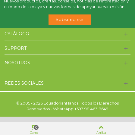
Nuevos productos, ofertas, consejos, noticias de reforestación y
cuidado de la playa y nuevas formas de apoyar nuestra misión.
Subscribirse
CATÁLOGO
SUPPORT
NOSOTROS
REDES SOCIALES
© 2005 - 2026 EcuadorianHands. Todos los Derechos
Reservados - WhatsApp +593 98 463 8649
0
Carro
Arriba