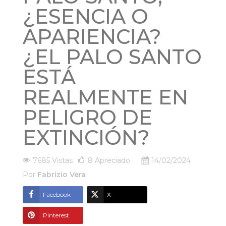
¿ESENCIA O
APARIENCIA?
¿EL PALO SANTO
ESTÁ
REALMENTE EN
PELIGRO DE
EXTINCIÓN?
7685 Vistas
8
Apreciado
14/02/2024
Por
Fabrizio Vera
Facebook
X
Pinterest