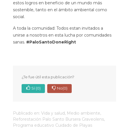
estos logros en beneficio de un mundo más
sostenible, tanto en el ámbito ambiental como
social.
A toda la comunidad: Todos estan invitados a
unirse a nosotros en esta lucha por comunidades
sanas.
#PaloSantoDoneRight
¿Te fue útil esta publicación?
Sí
(0)
No
(0)
Publicado en:
Vida y salud
,
Medio ambiente
,
Reforestación Palo Santo Bursera Graveolens
,
Programa educativo Cuidado de Playas