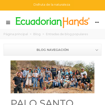
Disfruta de la naturaleza
Página principal
>
Blog
>
Entradas de blog populares
BLOG NAVEGACIÓN
PALO SANTO,